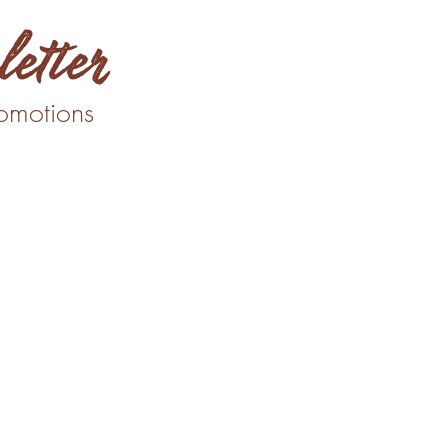
letter
romotions