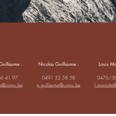
Guillaume :
Nicolas Guillaume :
Louis Mo
66 41 97
0491 52 58 58
0476/30
me@cornu.be
n.guillaume@cornu.be
l.moniotte
n.guillaume@cornu.be