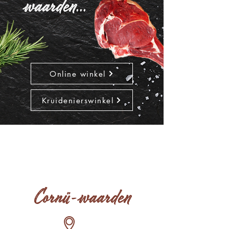
waarden...
Online winkel
Kruidenierswinkel
Cornü, het 1ste merk van
100% Belgisch vlees!
Cornü-waarden