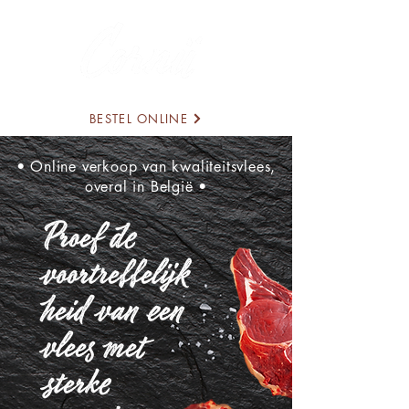
BESTEL ONLINE
• Online verkoop van kwaliteitsvlees,
overal in België •
Proef de
voortreffelijk
heid van een
vlees met
sterke