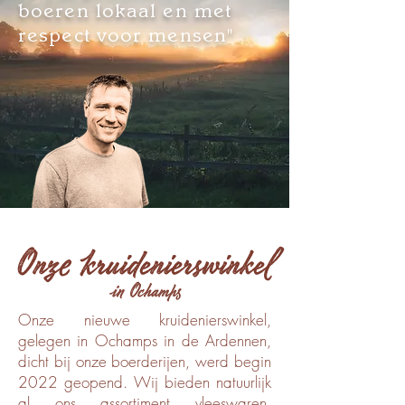
boeren lokaal en met
respect voor mensen"
Onze kruidenierswinkel
in Ochamps
Onze nieuwe kruidenierswinkel,
gelegen in Ochamps in de Ardennen,
dicht bij onze boerderijen, werd begin
2022 geopend. Wij bieden natuurlijk
al ons assortiment vleeswaren,